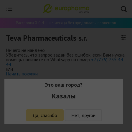
Рассрочка 0-0-4 - на 4 месяца без предоплат и процентов
Teva Pharmaceuticals s.r.
Ничего не найдено
Убедитесь, что запрос задан без ошибок, если Вам нужна
помощь напишите по Whatsapp на номер
+7 (775) 735 44
44
или
Начать покупки
Это ваш город?
Казалы
Да, спасибо
Нет, другой