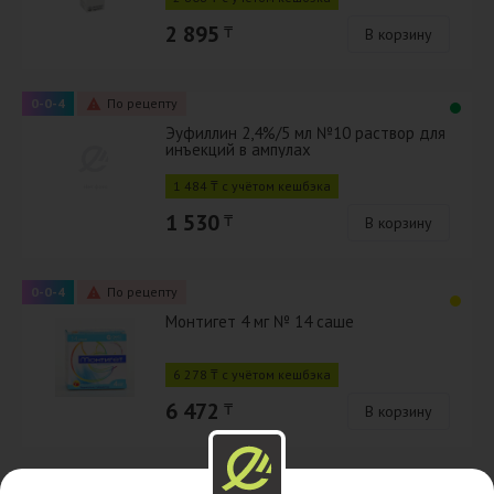
2 895
₸
В корзину
0-0-4
По рецепту
Эуфиллин 2,4%/5 мл №10 раствор для
инъекций в ампулах
1 484 ₸ с учётом кешбэка
1 530
₸
В корзину
0-0-4
По рецепту
Монтигет 4 мг № 14 саше
6 278 ₸ с учётом кешбэка
6 472
₸
В корзину
0-0-4
По рецепту