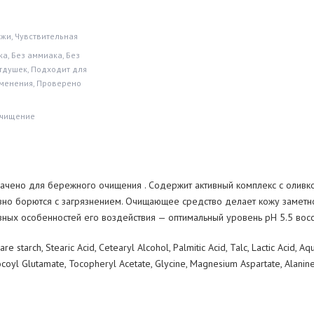
ожи, Чувствительная
а, Без аммиака, Без
отдушек, Подходит для
менения, Проверено
Очищение
ачено для бережного очищения . Содержит активный комплекс с
оливк
но борются с
загрязнением. Очищающее средство делает кожу заметн
вных особенностей его воздействия
— оптимальный уровень рН
5.5 вос
e starch, Stearic Acid, Cetearyl Alcohol, Palmitic Acid, Talc, Lactic Acid, Aq
coyl Glutamate, Tocopheryl Acetate, Glycine, Magnesium Aspartate, Alanine,