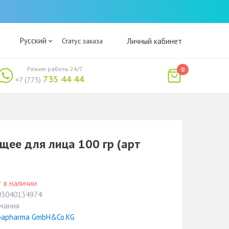
Русский
Статус заказа
Личный кабинет
Режим работы 24/7
0
735 44 44
+7 (775)
ее для лица 100 гр (арт
 в наличии
03040134974
рмания
bapharma GmbH&Co.KG