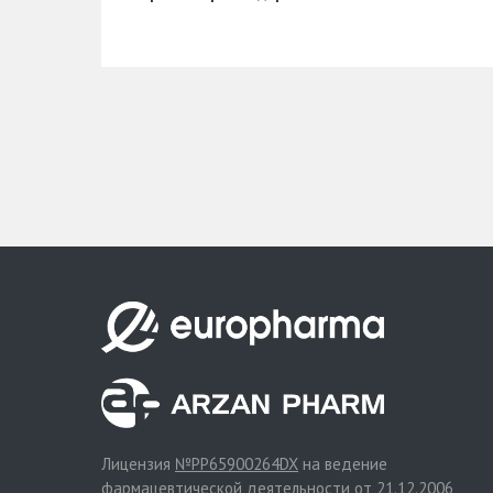
Лицензия
№PP65900264DX
на ведение
фармацевтической деятельности от 21.12.2006