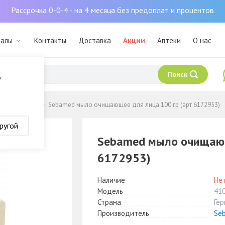
Рассрочка 0-0-4 - на 4 месяца без предоплат и процентов
залы
Контакты
Доставка
Акции
Аптеки
О нас
Поиск
?
уша
Мыло
Sebamed мыло очищающее для лица 100 гр (арт 6172953)
ругой
Sebamed мыло очищающ
6172953)
Наличие
Нет
Модель
41
Страна
Ге
Производитель
Se