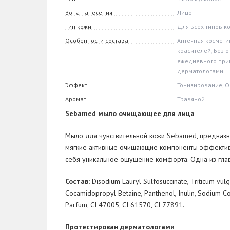
Зона нанесения
Лицо
Тип кожи
Для всех типов к
Особенности состава
Аптечная косметик
красителей, Без 
ежедневного при
дерматологами
Эффект
Тонизирование, 
Аромат
Травяной
Sebamed мыло очищающее для лица
Мыло для чувствительной кожи Sebamed, предназн
мягкие активные очищающие компоненты эффектив
себя уникальное ощущение комфорта. Одна из
гла
Состав:
Disodium Lauryl Sulfosuccinate, Triticum vulgar
Cocamidopropyl Betaine, Panthenol, Inulin, Sodium Co
Parfum, CI
47005, CI
61570, CI
77891.
Протестирован дерматологами