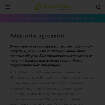
0-0-4 бөліп төлеу - 4 айға алдын ала төлемсіз және пайызсыз төлеу
Public offer agreement
Внимательно ознакомьтесь с текстом публичной
оферты, и, если Вы не согласны с каким-либо
пунктом оферты, Вам предлагается отказаться от
покупки Товаров или использования Услуг,
предоставляемых Продавцом.
ТОО «AK NIET GROUP» именуемое в дальнейшем
«Лицензиар», в лице Генерального директора Ниязалиева
Е.А., действующего на основании Устава, публикует
настоящий Лицензионный договор-оферту (далее –
«Договор»), являющийся публичной офертой. В
соответствии со статьей 396 Гражданского Кодекса
Республики Казахстан (далее - ГК РК) безусловным