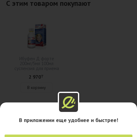
С этим товаром покупают
Ибуфен Д форте
200мг/5мл 100мл
суспензия для приема
внутрь
2 970
₸
В корзину
Описание
В приложении еще удобнее и быстрее!
Наличие в аптеках