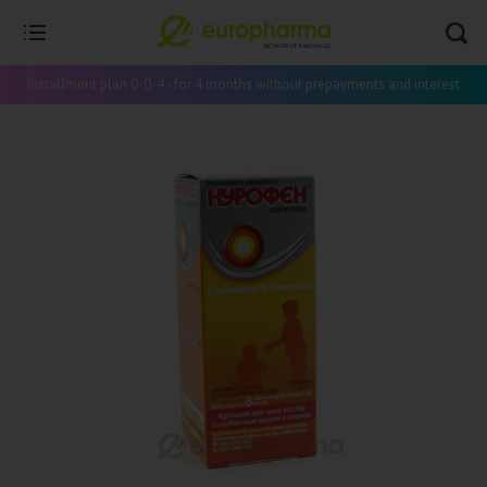
Installment plan 0-0-4 - for 4 months without prepayments and interest