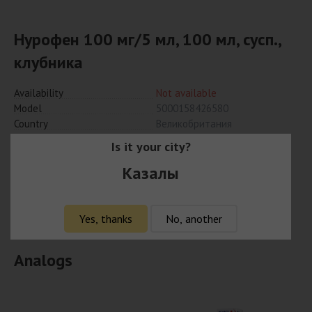
Нурофен 100 мг/5 мл, 100 мл, сусп.,
клубника
Availability
Not available
Model
5000158426580
Country
Великобритания
Manufacturer
Рекитт Бенкизер Хэлскер
Is it your city?
Интернешнл Лтд
Казалы
Notify when available
Yes, thanks
No, another
Analogs