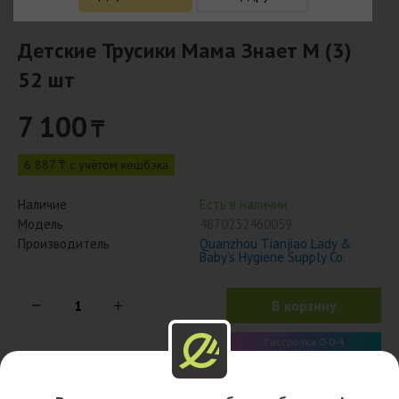
Детские Трусики Мама Знает M (3)
52 шт
7 100
₸
6 887 ₸ с учётом кешбэка
Наличие
Есть в наличии
Модель
4870232460059
Производитель
Quanzhou Tianjiao Lady &
Baby's Hygiene Supply Co.
В корзину
Рассрочка 0-0-4
1 775 x 4 мес.